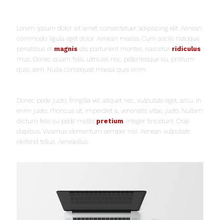
Lorem ipsum dolor sit amet, consectetuer adipiscing elit. Aenean
commodo ligula eget dolor. Aenean massa. Cum sociis natoque
penatibus et
magnis
dis parturient montes, nascetur
ridiculus
mus. Donec quam felis, ultricies nec, pellentesque eu, pretium
quis, sem. Nulla consequat massa quis enim.
Donec pede justo, fringilla vel, aliquet nec, vulputate eget, arcu. In
enim justo, rhoncus ut, imperdiet a, venenatis vitae, justo. Nullam
dictum felis eu pede mollis
pretium
. Integer tincidunt. Cras
dapibus. Vivamus elementum semper nisi. Aenean vulputate
eleifend tellus. Aeneaellus.